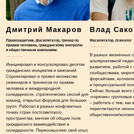
Дмитрий Макаров
Влад Сак
Правозащитник, фасилитатор, тренер по
Фасилитатор, психолог
правам человека, гражданскому контролю
________
и общественным кампаниям
В разных жизненных г
________
альтернативной педаг
Инициировал и консультировал десятки
развитием, работой с
гражданских инициатив и кампаний.
сообществами, мирот
Спроектировал и провел множество
форсайтами, коллект
cеминаров и тренингов по правам
и процессуальной пси
человека и международной
Сейчас больше всего 
солидарности, стратегических сессий для
«горячие» групповые 
команд, открытых форумов для больших
– работать с тем, как 
групп. Работал в разных конфликтных
переплетаются личное
точках стран постсоветского
общественное/коллек
пространства, мечтая об общем поле
гражданского взаимодействия и
солидарности. Переосмысляю свой опыт,